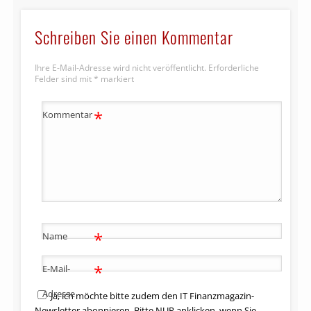
Schreiben Sie einen Kommentar
Ihre E-Mail-Adresse wird nicht veröffentlicht.
Erforderliche
Felder sind mit
*
markiert
*
Kommentar
*
Name
*
E-Mail-
Adresse
Ja, ich möchte bitte zudem den IT Finanzmagazin-
Newsletter abonnieren. Bitte NUR anklicken, wenn Sie