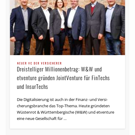
NEUER VC DER VERSICHERER
Dreistelliger Millionenbetrag: W&W und
etventure gründen JointVenture für FinTechs
und InsurTechs
Die Digi­talisierung ist auch in der Fi­nanz- un­d Versi­
cherungs­bran­che das Top-The­ma. Heu­te gründe­ten
Wüstenrot & Württem­bergi­sche (W&W) und etventure
ei­ne neue Gesellschaft für …