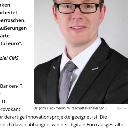
nken
arbeitet,
berraschen.
 Äußerungen
lärte
tal euro“.
zlei CMS
 Banken-IT,
e
 IT-
Dr. Jörn Heckmann, Wirtschaftskanzlei CMS
provokant
ür derartige Innovationsprojekte geeignet ist. Die
lich davon abhängen, wie der digitale Euro ausgestaltet