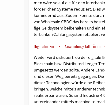
men wä­re so auf die für den In­ter­ban­k
for­der­li­chen Sys­te­me re­du­ziert. Dies wi
kom­in­dernd aus. Zu­dem könn­te durch d
von Who­le­sa­le CB­DC das be­reits be­ste
fi­ge Geld­sys­tem bei­be­hal­ten und ein ef­fi
ter­ban­ken-Zah­lungs­sys­tem eta­bliert 
Digitaler Euro: Ein Anwendungsfall für die
Weiter wird diskutiert, ob der digitale 
Blockchain bzw. Distributed Ledger Te
umgesetzt werden sollte. Andere Länd
sind diesen Weg bereits gegangen. Di
dieser Technologien würde eine Reihe 
bringen, welche mittels anderer techn
realisierbar wären. So sind Industrie 
untereinander mittels machine-to-mac