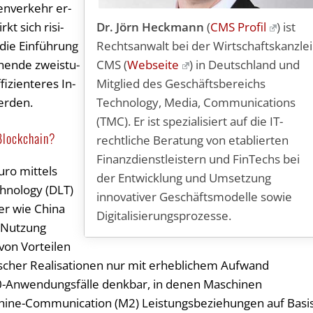
en­ver­kehr er­
Dr. Jörn Heckmann
(
CMS Profil
) ist
rkt sich ri­si­
Rechtsanwalt bei der Wirtschaftskanzlei
ie Ein­füh­rung
CMS (
Webseite
) in Deutschland und
­hen­de zwei­stu­
Mitglied des Geschäftsbereichs
­zi­en­te­res In­
Technology, Media, Communications
werden.
(TMC). Er ist spezialisiert auf die IT-
 Blockchain?
rechtliche Beratung von etablierten
Finanzdienstleistern und FinTechs bei
Euro mittels
der Entwicklung und Umsetzung
chnology (DLT)
innovativer Geschäftsmodelle sowie
er wie China
Digitalisierungsprozesse.
e Nutzung
von Vorteilen
ischer Realisationen nur mit erheblichem Aufwand
4.0-Anwendungsfälle denkbar, in denen Maschinen
hine-Communication (M2) Leistungsbeziehungen auf Basi