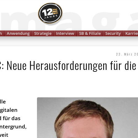
Finanzmagazin
h
Anwendung
Strategie
Interview
SB & Filiale
Security
Karrie
22. März 2
C: Neue Herausforderungen für die
lle
gitalen
d für das
intergrund,
weit