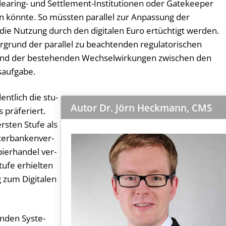
 Clearing- und Settlement-Institutionen oder Gatekeeper
n könnte. So müssten parallel zur Anpassung der
e Nutzung durch den digitalen Euro ertüchtigt werden.
ergrund der parallel zu beachtenden regulatorischen
 und der bestehenden Wechselwirkungen zwischen den
saufgabe.
ent­lich die stu­
Autor Dr. Jörn Heckmann, CMS
 prä­fe­riert.
ers­ten Stu­fe als
ter­ban­ken­ver­
ier­han­del ver­
u­fe er­hiel­ten
zum Di­gi­ta­len
n­den Sys­te­