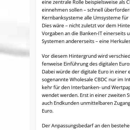
eine zentrale Rolle beispielsweise als
einnehmen sollen – schnell überforder
Kernbanksysteme alle Umsysteme für di
Dies wäre – nicht zuletzt vor dem Hint
Vorgaben an die Banken-IT einerseits
Systemen andererseits – eine Herkule
Vor die­sem Hin­ter­grund wird ver­schie­d
fen­wei­se Ein­füh­rung des di­gi­ta­len Eu­ros
Da­bei wür­de der di­gi­ta­le Eu­ro in ei­ner 
so­ge­nann­te Who­le­sa­le CB­DC nur im In­
kehr für den In­ter­ban­ken- und Wert­pa­p
wen­det wer­den. Erst in ei­ner zwei­ten St
auch End­kun­den un­mit­tel­ba­ren Zu­gang 
Euro.
Der An­pas­sungs­be­darf an den be­ste­he