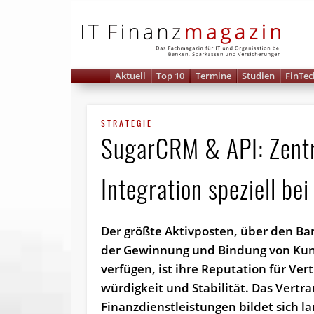
IT 
Aktuell
Top 10
Termine
Studien
FinTec
STRATEGIE
SugarCRM & API: Zentr
Integration speziell be
Der größte Aktivposten, über den Ba
der Gewinnung und Bindung von Ku
verfügen, ist ihre Reputation für Ver
würdigkeit und Stabilität. Das Vertr
Finanz­dienst­leistungen bildet sich 