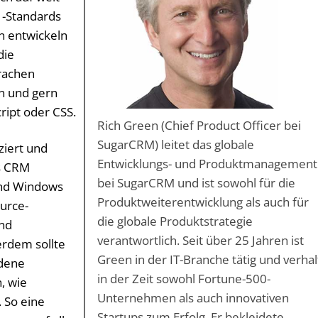
 -Standards
en entwickeln
die
rachen
en und gern
ript oder CSS.
Rich Green (Chief Product Officer bei
SugarCRM) leitet das globale
ziert und
Entwicklungs- und Produktmanagement
as CRM
bei SugarCRM und ist sowohl für die
und Windows
Produktweiterentwicklung als auch für
ource-
die globale Produktstrategie
nd
verantwortlich. Seit über 25 Jahren ist
rdem sollte
Green in der IT-Branche tätig und verhal
edene
in der Zeit sowohl Fortune-500-
, wie
Unternehmen als auch innovativen
 So eine
Startups zum Erfolg. Er bekleidete