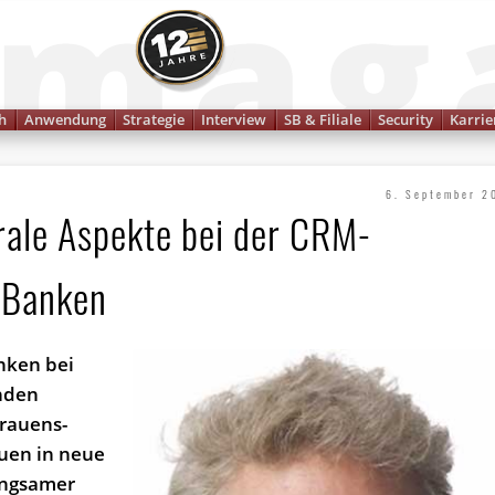
Finanzmagazin
h
Anwendung
Strategie
Interview
SB & Filiale
Security
Karrie
6. September 2
ale Aspekte bei der CRM-
i Banken
nken bei
nden
trauens­
auen in neue
langsamer