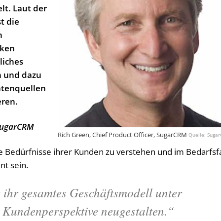
lt. Laut der
st die
n
nken
liches
n und dazu
atenquellen
eren.
 SugarCRM
Rich Green, Chief Product Officer, SugarCRM
Suga
e Bedürfnisse ihrer Kunden zu verstehen und im Bedarfsfa
nt sein.
 ihr gesamtes Geschäftsmodell unter
 Kundenperspektive neugestalten.“