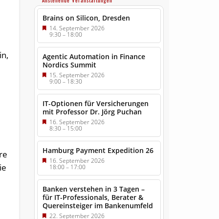
Anstehende Veranstaltungen
Brains on Silicon, Dresden
14. September 2026
9:30
–
18:00
in,
Agentic Automation in Finance
Nordics Summit
15. September 2026
9:00
–
18:30
IT-Optionen für Versicherungen
mit Professor Dr. Jörg Puchan
16. September 2026
8:30
–
15:00
Hamburg Payment Expedition 26
re
16. September 2026
ie
18:00
–
17:00
Banken verstehen in 3 Tagen –
für IT-Professionals, Berater &
Quereinsteiger im Bankenumfeld
22. September 2026