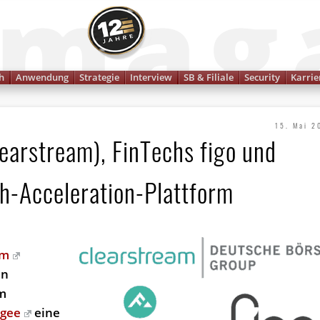
Finanzmagazin
h
Anwendung
Strategie
Interview
SB & Filiale
Security
Karrie
15. Mai 2
earstream), FinTechs figo und
h-Acceleration-Plattform
am
en
m
ogee
eine