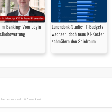
im Banking: Vom Login
Lünendonk-Studie: IT-Budgets
isikobewertung
wachsen, doch neue KI-Kosten
schmälern den Spielraum
iche Felder sind mit
*
markiert