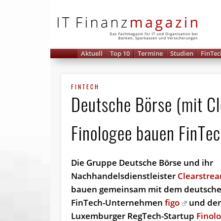
IT 
Aktuell
Top 10
Termine
Studien
FinTec
FINTECH
Deutsche Börse (mit Cl
Finologee bauen FinTec
Die Gruppe Deutsche Börse und ihr
Nachhandelsdienstleister
Clear­stre
bauen gemeinsam mit dem deutsch
FinTech-Unternehmen
figo
und de
Luxemburger RegTech-Startup
Finol