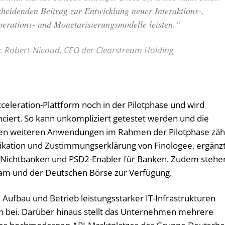
cheidenden Beitrag zur Entwicklung neuer Interaktions-,
erations- und Monetarisierungsmodelle leisten.“
 Robert-Nicoud, CEO der Clearstream Holding
eleration-Plattform noch in der Pilotphase und wird
ciert. So kann unkompliziert getestet werden und die
den weiteren Anwendungen im Rahmen der Pilotphase zäh
ifikation und Zustimmungserklärung von Finologee, ergänz
r Nichtbanken und PSD2-Enabler für Banken. Zudem stehe
eam und der Deutschen Börse zur Verfügung.
 Aufbau und Betrieb leistungsstarker IT-Infrastrukturen
n bei. Darüber hinaus stellt das Unternehmen mehrere