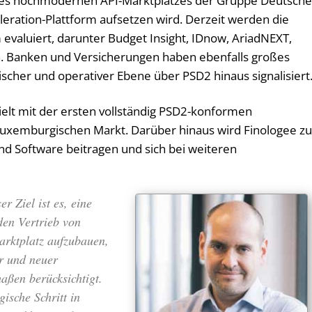
es hochmodernen API-Marktplatzes der Gruppe Deutsch
leration-Plattform aufsetzen wird. Derzeit werden die
evaluiert, darunter Budget Insight, IDnow, AriadNEXT,
 Banken und Versicherungen haben ebenfalls großes
scher und operativer Ebene über PSD2 hinaus signalisiert
ielt mit der ersten vollständig PSD2-konformen
luxemburgischen Markt. Darüber hinaus wird Finologee zu
nd Software beitragen und sich bei weiteren
r Ziel ist es, eine
 den Vertrieb von
arktplatz aufzubauen,
er und neuer
aßen berücksichtigt.
gische Schritt in