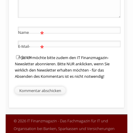
*
Name
*
E-Mail-
Adresse
Ja, ich möchte bitte zudem den IT Finanzmagazin-
Newsletter abonnieren. Bitte NUR anklicken, wenn Sie
wirklich den Newsletter erhalten möchten - für das
Absenden des Kommentars ist es nicht notwendig!
© 2026 IT Finanzmagazin - Das Fachmagazin für IT und
Organisation bei Banken, Sparkassen und Versicherungen