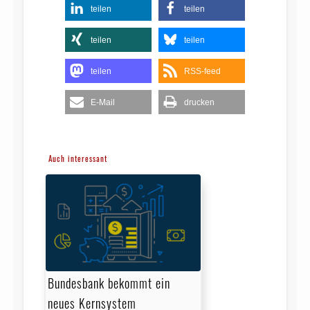
teilen
teilen
teilen
teilen
teilen
RSS-feed
E-Mail
drucken
Auch interessant
Bundesbank bekommt ein
neues Kernsystem