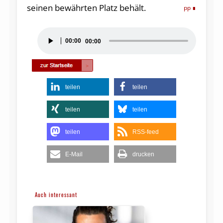
seinen bewährten Platz behält.
pp
Audio-
00:00
00:00
Player
teilen
teilen
teilen
teilen
teilen
RSS-feed
E-Mail
drucken
Auch interessant