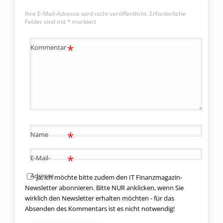
Ihre E-Mail-Adresse wird nicht veröffentlicht.
Erforderliche
Felder sind mit
*
markiert
*
Kommentar
*
Name
*
E-Mail-
Adresse
Ja, ich möchte bitte zudem den IT Finanzmagazin-
Newsletter abonnieren. Bitte NUR anklicken, wenn Sie
wirklich den Newsletter erhalten möchten - für das
Absenden des Kommentars ist es nicht notwendig!