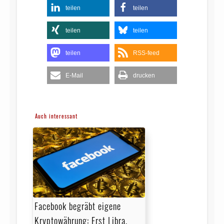
teilen
teilen
teilen
teilen
teilen
RSS-feed
E-Mail
drucken
Auch interessant
Facebook begräbt eigene
Kryptowährung: Erst Libra,