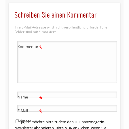
Schreiben Sie einen Kommentar
Ihre E-Mail-Adresse wird nicht veröffentlicht.
Erforderliche
Felder sind mit
*
markiert
*
Kommentar
*
Name
*
E-Mail-
Adresse
Ja, ich möchte bitte zudem den IT Finanzmagazin-
Newsletter abonnieren. Bitte NUR anklicken, wenn Sie