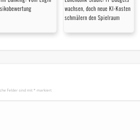
isikobewertung
wachsen, doch neue KI-Kosten
schmälern den Spielraum
iche Felder sind mit
*
markiert