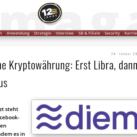
Finanzmagazin
h
Anwendung
Strategie
Interview
SB & Filiale
Security
Karrie
28. Januar 2
e Kryptowährung: Erst Libra, dan
us
l
zt steht
acebook-
den
hdem es in