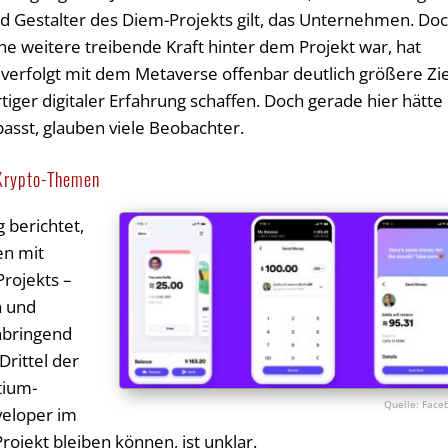
d Gestalter des Diem-Projekts gilt, das Unternehmen. Do
e weitere treibende Kraft hinter dem Projekt war, hat
, verfolgt mit dem Metaverse offenbar deutlich größere Zi
rtiger digitaler Erfahrung schaffen. Doch gerade hier hätte
asst, glauben viele Beobachter.
 Krypto-Themen
 berichtet,
en mit
Projekts –
n und
nbringend
Drittel der
tium-
Face
eveloper im
ojekt bleiben können, ist unklar.