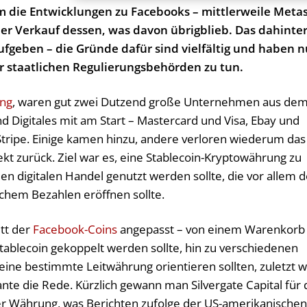
m die Entwicklungen zu Facebooks – mittlerweile Metas
er Verkauf dessen, was davon übrigblieb. Das dahinte
fgeben – die Gründe dafür sind vielfältig und haben n
 staatlichen Regulierungsbehörden zu tun.
ing
, waren gut zwei Dutzend große Unternehmen aus de
Digitales mit am Start – Mastercard und Visa, Ebay und
Stripe. Einige kamen hinzu, andere verloren wiederum das
kt zurück. Ziel war es, eine Stablecoin-Kryptowährung zu
den digitalen Handel genutzt werden sollte, die vor allem 
chem Bezahlen eröffnen sollte.
tt der
Facebook-Coins
angepasst – von einem Warenkorb
tablecoin gekoppelt werden sollte, hin zu verschiedenen
 eine bestimmte Leitwährung orientieren sollten, zuletzt 
ante die Rede. Kürzlich gewann man Silvergate Capital für 
er Währung, was Berichten zufolge der US-amerikanische