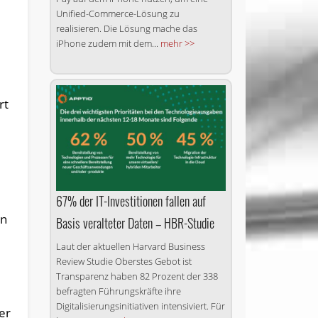
Unified-Commerce-Lösung zu
realisieren. Die Lösung mache das
iPhone zudem mit dem...
mehr >>
rt
67% der IT-Investitionen fallen auf
en
Basis veralteter Daten – HBR-Studie
Laut der aktuellen Harvard Business
Review Studie Oberstes Gebot ist
Transparenz haben 82 Prozent der 338
befragten Führungskräfte ihre
Digitalisierungsinitiativen intensiviert. Für
er