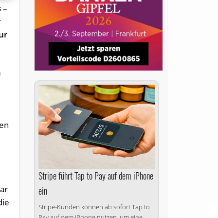
 –
r
ur
m
den
Stripe führt Tap to Pay auf dem iPhone
war
ein
die
Stripe-Kunden können ab sofort Tap to
n
Pay auf dem iPhone nutzen, um eine