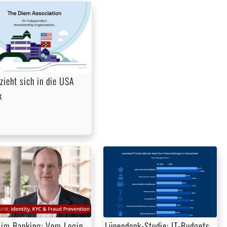
zieht sich in die USA
k
im Banking: Vom Login
Lünendonk-Studie: IT-Budgets