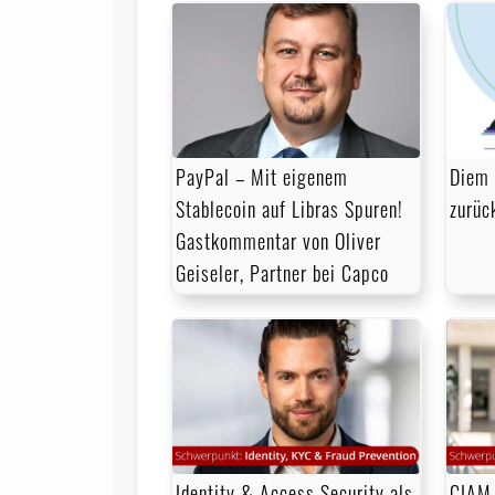
PayPal – Mit eigenem
Diem 
Stablecoin auf Libras Spuren!
zurüc
Gastkommentar von Oliver
Geiseler, Part­ner bei Cap­co
Identity & Access Security als
CIAM 