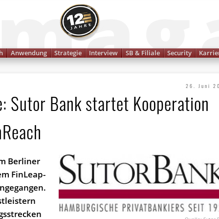
Finanzmagazin
h
Anwendung
Strategie
Interview
SB & Filiale
Security
Karrie
26. Juni 2
e: Sutor Bank startet Kooperation
inReach
m Berliner
em FinLeap-
ingegangen.
tleistern
gsstrecken