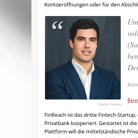
Kontoeröffnungen oder für den Abschl
Um 
vol
(Sa
ben
Den
Rami
Bere
FinLeap
FinReach ist das dritte Fintech-Startup
Privatbank kooperiert. Gestartet ist 
Plattform will die mittelständische Pri