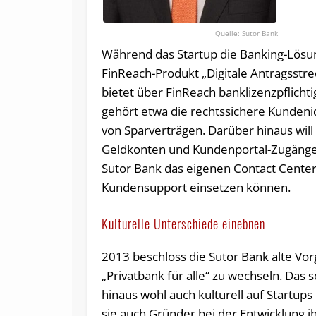
Sutor Bank
Während das Startup die Banking-Lösung
FinReach-Produkt „Digitale Antragsstrec
bietet über FinReach banklizenzpflichti
gehört etwa die rechtssichere Kundeni
von Sparverträgen. Darüber hinaus wil
Geldkonten und Kundenportal-Zugänge 
Sutor Bank das eigenen Contact Center 
Kundensupport einsetzen können.
Kulturelle Unterschiede einebnen
2013 beschloss die Sutor Bank alte Vo
„Privatbank für alle“ zu wechseln. Das 
hinaus wohl auch kulturell auf Startups
sie auch Gründer bei der Entwicklung 