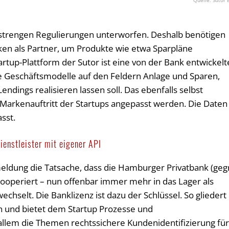
Sutor 
 strengen Regulierungen unterworfen. Deshalb benötigen
nken als Partner, um Produkte wie etwa Sparpläne
artup-Plattform der Sutor ist eine von der Bank entwickelt
tige Geschäftsmodelle auf den Feldern Anlage und Sparen,
dings realisieren lassen soll. Das ebenfalls selbst
Markenauftritt der Startups angepasst werden. Die Daten
sst.
ienstleister mit eigener API
eldung die Tatsache, dass die Hamburger Privatbank (geg
kooperiert – nun offenbar immer mehr in das Lager als
echselt. Die Banklizenz ist dazu der Schlüssel. So gliedert
 und bietet dem Startup Prozesse und
r allem die Themen rechtssichere Kundenidentifizierung fü