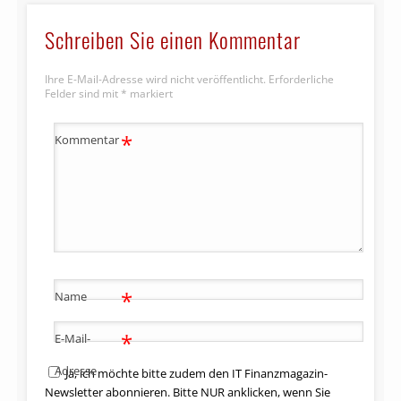
Schreiben Sie einen Kommentar
Ihre E-Mail-Adresse wird nicht veröffentlicht.
Erforderliche
Felder sind mit
*
markiert
*
Kommentar
*
Name
*
E-Mail-
Adresse
Ja, ich möchte bitte zudem den IT Finanzmagazin-
Newsletter abonnieren. Bitte NUR anklicken, wenn Sie