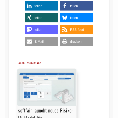
teilen
teilen
teilen
teilen
teilen
RSS-feed
E-Mail
drucken
Auch interessant
softfair launcht neues Risiko-