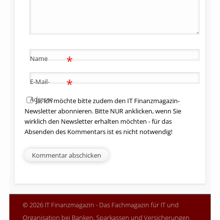
*
Name
*
E-Mail-
Adresse
Ja, ich möchte bitte zudem den IT Finanzmagazin-
Newsletter abonnieren. Bitte NUR anklicken, wenn Sie
wirklich den Newsletter erhalten möchten - für das
Absenden des Kommentars ist es nicht notwendig!
© 2026 IT Finanzmagazin - Das Fachmagazin für IT und
Organisation bei Banken, Sparkassen und Versicherungen