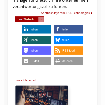
managen und letztlich ihre Unternehmen
verantwortungsvoll zu führen.
Santhosh Jayaram, HCL Technologies
teilen
teilen
teilen
teilen
teilen
RSS-feed
E-Mail
drucken
Auch interessant