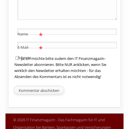
*
Name
*
E-Mail-
Adresse
Ja, ich möchte bitte zudem den IT Finanzmagazin-
Newsletter abonnieren. Bitte NUR anklicken, wenn Sie
wirklich den Newsletter erhalten möchten - für das
Absenden des Kommentars ist es nicht notwendig!
© 2026 IT Finanzmagazin - Das Fachmagazin für IT und
Organisation bei Banken, Sparkassen und Versicherungen