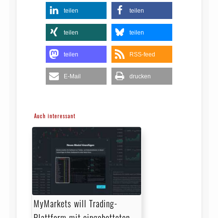
teilen
teilen
teilen
teilen
teilen
RSS-feed
E-Mail
drucken
Auch interessant
MyMarkets will Trading-
Plattform mit eingebetteten