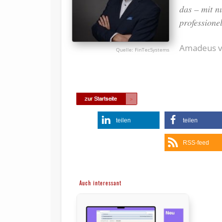
das – mit n
professione
Amadeus vo
FinTecSystems
teilen
teilen
RSS-feed
Auch interessant