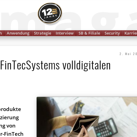
Finanzmagazin
h
Anwendung
Strategie
Interview
SB & Filiale
Security
Karrie
2. Mai 2
 FinTecSystems volldigitalen
produkte
nzierung
ng von
ur-FinTech