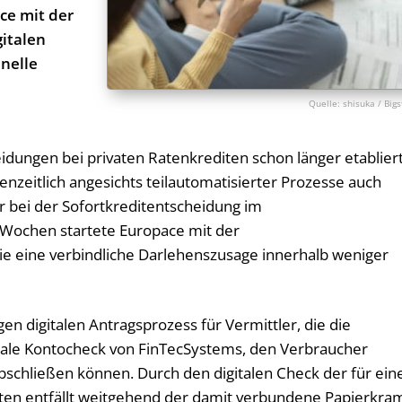
ace mit der
italen
nelle
shisuka / Big
idungen bei privaten Ratenkrediten schon länger etablier
nzeitlich angesichts teilautomatisierter Prozesse auch
r bei der Sofortkreditentscheidung im
 Wochen startete Europace mit der
die eine verbindliche Darlehenszusage innerhalb weniger
gen digitalen Antragsprozess für Vermittler, die die
gitale Kontocheck von FinTecSystems, den Verbraucher
n abschließen können. Durch den digitalen Check der für ein
en entfällt weitgehend der damit verbundene Papierkra