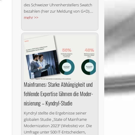
des Schweizer Uhrenherstellers Swatch
bezahlen (hier zur Meldung von G+D)....
mehr >>
Mainframes: Star­ke Ab­hän­gig­keit und
feh­len­de Ex­per­ti­se lähmen die Mo­der­
ni­sie­rung – Kyndryl-Studie
Kyndryl stellte die Ergebnisse seiner
globalen Studie „State of Mainframe
Modernization 2023“ (Website) vor. Die
Umfrage unter 500 IT-Entscheidern,