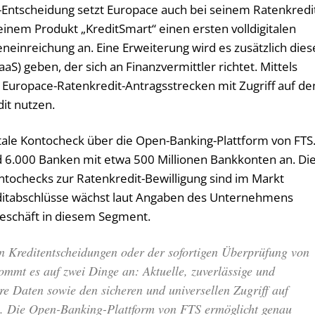
Entscheidung setzt Europace auch bei seinem Ratenkredi
einem Produkt „KreditSmart“ einen ersten volldigitalen
eneinreichung an. Eine Erweiterung wird es zusätzlich dies
aaS) geben, der sich an Finanzvermittler richtet. Mittels
r Europace-Ratenkredit-Antragsstrecken mit Zugriff auf de
it nutzen.
gitale Kontocheck über die Open-Banking-Plattform von FTS
nd 6.000 Banken mit etwa 500 Millionen Bankkonten an. Di
ntochecks zur Ratenkredit-Bewilligung sind im Markt
Kreditabschlüsse wächst laut Angaben des Unternehmens
Geschäft in diesem Segment.
en Kreditentscheidungen oder der sofortigen Überprüfung von
ommt es auf zwei Dinge an: Aktuelle, zuverlässige und
re Daten sowie den sicheren und universellen Zugriff auf
n. Die Open-Banking-Plattform von FTS ermöglicht genau