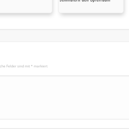
iche Felder sind mit
*
markiert