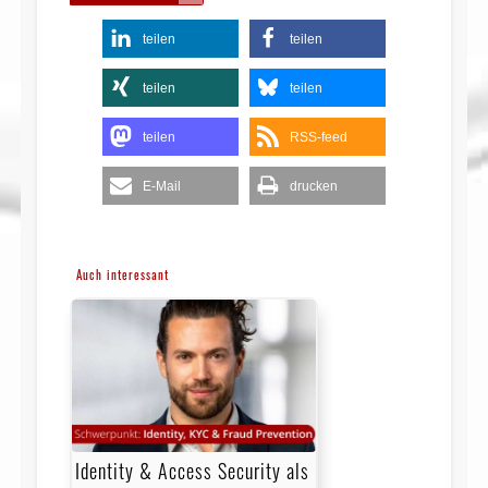
teilen
teilen
teilen
teilen
teilen
RSS-feed
E-Mail
drucken
Auch interessant
Identity & Access Security als