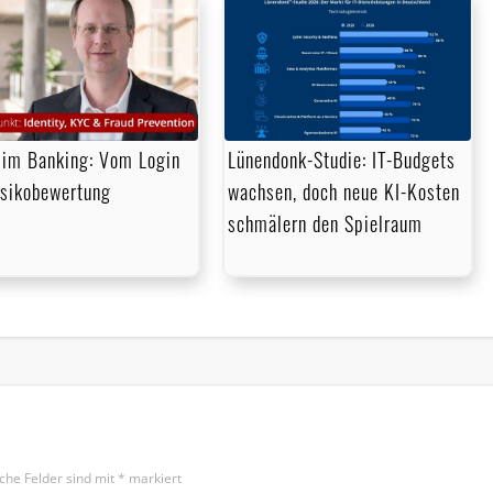
im Banking: Vom Login
Lünendonk-Studie: IT-Budgets
isikobewertung
wachsen, doch neue KI-Kosten
schmälern den Spielraum
iche Felder sind mit
*
markiert