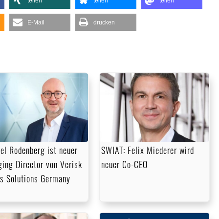
teilen
teilen
teilen
um
die
E-Mail
drucken
Lautstärke
zu
regeln.
el Rodenberg ist neuer
SWIAT: Felix Miederer wird
ing Director von Verisk
neuer Co-CEO
s Solutions Germany