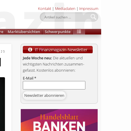
Kontakt
|
Mediadaten
|
Impressum
re
Marktübersichten
Schwerpunkte
025
H
Jede Woche neu:
Die aktuellen und
wichtigsten Nachrichten zusammen­
gefasst. Kostenlos abonnieren:
E-Mail
*