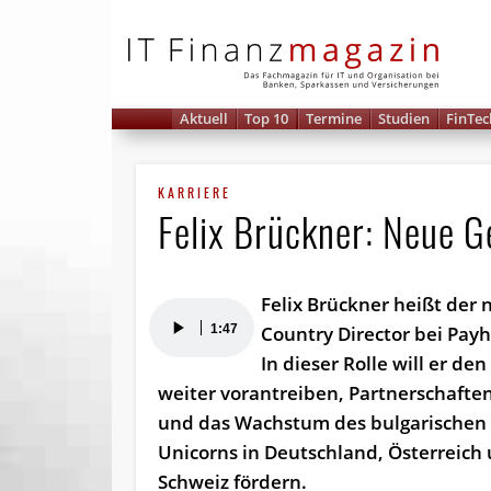
IT 
Aktuell
Top 10
Termine
Studien
FinTec
KARRIERE
Felix Brückner: Neue 
Felix Brückner heißt der 
Audio-
1:47
Country Director bei Pa
Player
In dieser Rolle will er den
weiter vorantreiben, Partnerschaft
und das Wachstum des bulgarischen 
Unicorns in Deutschland, Österreich
Schweiz fördern.