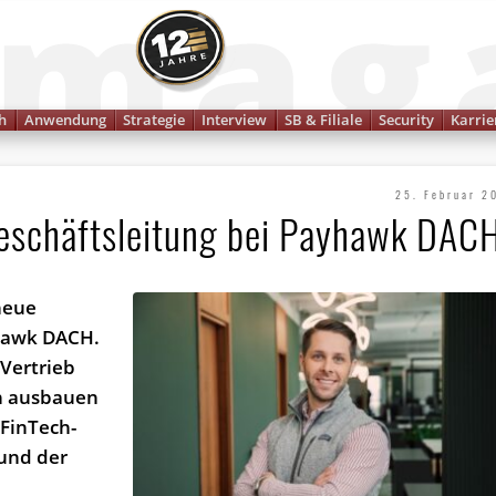
Finanzmagazin
h
Anwendung
Strategie
Interview
SB & Filiale
Security
Karrie
25. Februar 2
Geschäftsleitung bei Payhawk DAC
neue
yhawk DACH.
 Vertrieb
en ausbauen
FinTech-
 und der