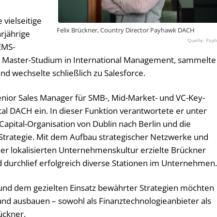
 vielseitige
Felix Brückner, Country Director Payhawk DACH
rjährige
Pay
EMS-
n Master-Studium in International Management, sammelte
nd wechselte schließlich zu Salesforce.
enior Sales Manager für SMB-, Mid-Market- und VC-Key-
al DACH ein. In dieser Funktion verantwortete er unter
apital-Organisation von Dublin nach Berlin und die
trategie. Mit dem Aufbau strategischer Netzwerke und
er lokalisierten Unternehmenskultur erzielte Brückner
urchlief erfolgreich diverse Stationen im Unternehmen
nd dem gezielten Einsatz bewährter Strategien möchten
and ausbauen – sowohl als Finanztechnologieanbieter als
ückner.