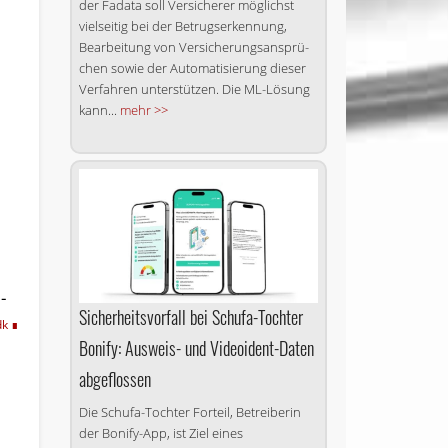
der Fadata soll Versicherer möglichst
vielseitig bei der Betrugserkennung,
Bearbeitung von Ver­si­che­rungs­an­sprü­
chen sowie der Au­to­ma­ti­sie­rung dieser
Verfahren unterstützen. Die ML-Lösung
kann...
mehr >>
-
Sicherheitsvorfall bei Schufa-Tochter
dk
Bonify: Ausweis- und Videoident-Daten
abgeflossen
Die Schufa-Tochter Forteil, Betreiberin
der Bonify-App, ist Ziel eines