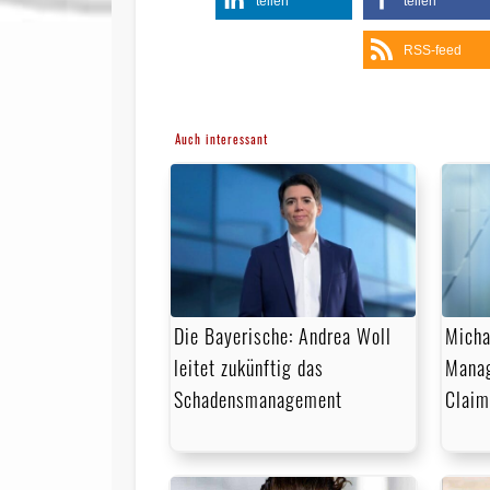
teilen
teilen
RSS-feed
Auch interessant
Die Bayerische: Andrea Woll
Micha
leitet zukünftig das
Manag
Schadensmanagement
Claim