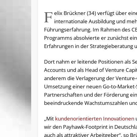
F
elix Brückner (34) verfügt über eine
internationale Ausbildung und meh
Führungserfahrung. Im Rahmen des C
Programms absolvierte er zunächst ei
Erfahrungen in der Strategieberatung u
Dort nahm er leitende Positionen als S
Accounts und als Head of Venture Capit
anderem die Verlagerung der Venture-C
Umsetzung einer neuen Go-to-Market-S
Partnerschaften und der Förderung ein
beeindruckende Wachstumszahlen und d
„Mit
kundenorientierten Innovationen
u
wir den Payhawk-Footprint in Deutschl
auch als attraktiver Arbeitgeber“, so Br