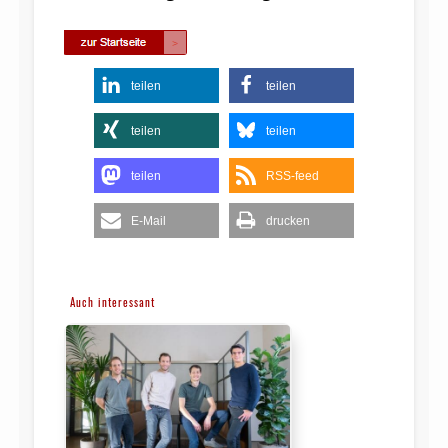
teilen
teilen
teilen
teilen
teilen
RSS-feed
E-Mail
drucken
Auch interessant