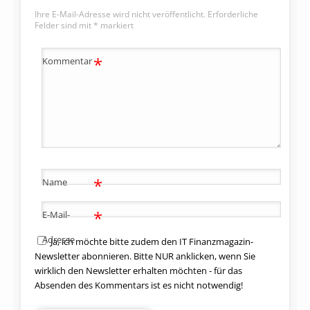
Ihre E-Mail-Adresse wird nicht veröffentlicht.
Erforderliche
Felder sind mit
*
markiert
*
Kommentar
*
Name
*
E-Mail-
Adresse
Ja, ich möchte bitte zudem den IT Finanzmagazin-
Newsletter abonnieren. Bitte NUR anklicken, wenn Sie
wirklich den Newsletter erhalten möchten - für das
Absenden des Kommentars ist es nicht notwendig!