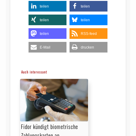
teilen
teilen
teilen
teilen
teilen
RSS-feed
E-Mail
drucken
Auch interessant
Fidor kündigt biometrische
Zahlungskarten an