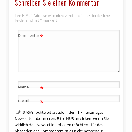
Schreiben Sie einen Kommentar
Ihre E-Mail-Adresse wird nicht veröffentlicht.
Erforderliche
Felder sind mit
*
markiert
*
Kommentar
*
Name
*
E-Mail-
Adresse
Ja, ich möchte bitte zudem den IT Finanzmagazin-
Newsletter abonnieren. Bitte NUR anklicken, wenn Sie
wirklich den Newsletter erhalten möchten - für das
Absenden des Kommentars ist es nicht notwendig!