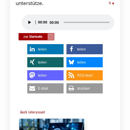
unterstütze.
ft
Audio-
00:00
00:00
Player
teilen
teilen
teilen
teilen
teilen
RSS-feed
E-Mail
drucken
Auch interessant