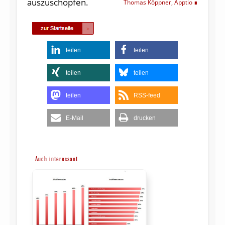
auszuschöpfen.
Thomas Köppner, Apptio
teilen
teilen
teilen
teilen
teilen
RSS-feed
E-Mail
drucken
Auch interessant