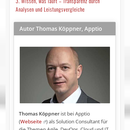
3. Wissen, was läuft – Transparenz durch
Analysen und Leistungsvergleiche
Autor Thomas Köppner, Apptio
Thomas Köppner
ist bei Apptio
(
Webseite
) als Solution Consultant für
die Themen Agile, DevOps, Cloud und IT