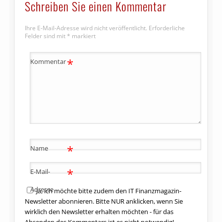
Schreiben Sie einen Kommentar
Ihre E-Mail-Adresse wird nicht veröffentlicht.
Erforderliche
Felder sind mit
*
markiert
*
Kommentar
*
Name
*
E-Mail-
Adresse
Ja, ich möchte bitte zudem den IT Finanzmagazin-
Newsletter abonnieren. Bitte NUR anklicken, wenn Sie
wirklich den Newsletter erhalten möchten - für das
Absenden des Kommentars ist es nicht notwendig!