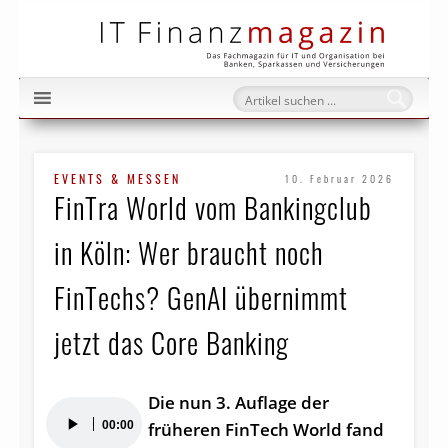
IT Fi
EVENTS & MESSEN
10. Februar 2026
FinTra World vom Bankingclub
in Köln: Wer braucht noch
FinTechs? GenAI übernimmt
jetzt das Core Banking
Die nun 3. Auflage der
Audio-
00:00
früheren FinTech World fand
Player