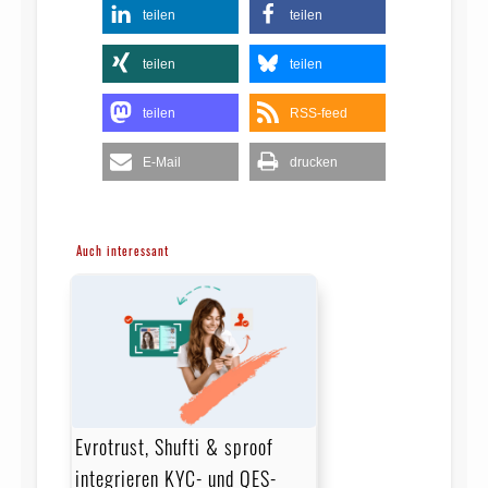
teilen
teilen
teilen
teilen
teilen
RSS-feed
E-Mail
drucken
Auch interessant
Evrotrust, Shufti & sproof
integrieren KYC- und QES-