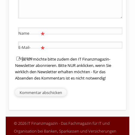
*
Name
*
E-Mail-
Adresse
Ja, ich möchte bitte zudem den IT Finanzmagazin-
Newsletter abonnieren. Bitte NUR anklicken, wenn Sie
wirklich den Newsletter erhalten möchten - für das
Absenden des Kommentars ist es nicht notwendig!
© 2026 IT Finanzmagazin - Das Fachmagazin für IT und
Organisation bei Banken, Sparkassen und Versicherungen