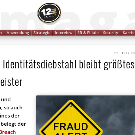
Finanzmagazin
h
Anwendung
Strategie
Interview
SB & Filiale
Security
Karrie
28. Juni 2
 Identitätsdiebstahl bleibt größtes
leister
n und
, so auch
ines der
 belegt der
 Breach