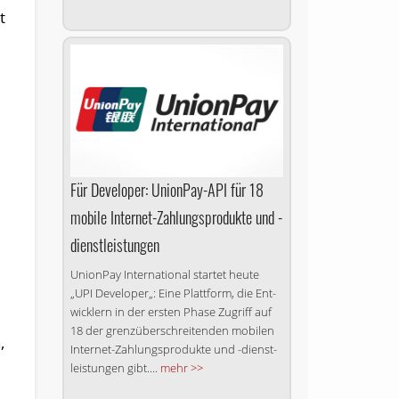
t
Für Developer: UnionPay-API für 18
mobile Internet-Zahlungsprodukte und -
dienstleistungen
UnionPay International startet heute
„UPI Developer„: Ei­ne Platt­form, die Ent­
wick­lern in der ers­ten Pha­se Zu­griff auf
18 der grenz­über­schrei­ten­den mo­bi­len
,
In­ter­net-Zah­lungs­pro­duk­te und -dienst­
leis­tun­gen gibt....
mehr >>