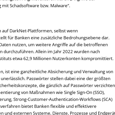
ng mit Schadsoftware bzw. Malware“.
n auf DarkNet-Plattformen, selbst wenn
tellt für Banken eine zusätzliche Bedrohungsebene dar.
aten nutzen, um weitere Angriffe auf die betroffenen
durchzuführen. Allein im Jahr 2022 wurden nach
tituts etwa 62,9 Millionen Nutzerkonten kompromittiert.
 ist eine ganzheitliche Absicherung und Verwaltung von
 unerlässlich. Passwörter stellen dabei eine der größten
herheitskonzepte, die gänzlich auf Passwörter verzichten
ntierung von Maßnahmen wie Single Sign-On (SSO),
zierung, Strong-Customer-Authentication-Workflows (SCA)
verfahren bietet Banken flexible und effektivere
rnen und externen Systeme, Dienste, Prozesse und Endgerä