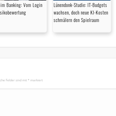
im Banking: Vom Login
Lünendonk-Studie: IT-Budgets
isikobewertung
wachsen, doch neue KI-Kosten
schmälern den Spielraum
iche Felder sind mit
*
markiert