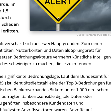
urde. Im
 1,5
odurch
n Schaden
l erlitten.
karenroach/bigstock
aft verschärft sich aus zwei Hauptgründen. Zum einen
titäten, Nutzerkonten und Daten als Sprungbrett für
setzen Bedrohungsakteure vermehrt künstliche Intelligen
und es schwieriger zu machen, diese zu erkennen.
ine signifikante Bedrohungslage. Laut dem Bundesamt für
BSI) ist Identitätsdiebstahl eine der Top 3-Bedrohungen fü
eutschen Bankenverbandes Bitkom unter 1.000 deutschen
r befragten Banken „sensible digitale Daten oder
zu gehörten insbesondere Kundendaten und
häufigsten Angriffsvektoren waren „Angriffe auf