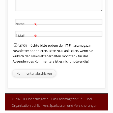
*
Name
*
E-Mail-
Adresse
Ja, ich möchte bitte zudem den IT Finanzmagazin-
Newsletter abonnieren. Bitte NUR anklicken, wenn Sie
wirklich den Newsletter erhalten möchten - für das
Absenden des Kommentars ist es nicht notwendig!
© 2026 IT Finanzmagazin - Das Fachmagazin für IT und
Organisation bei Banken, Sparkassen und Versicherungen