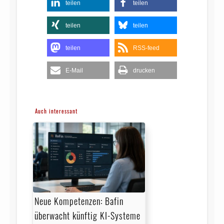
teilen
teilen
teilen
teilen
teilen
RSS-feed
E-Mail
drucken
Auch interessant
Neue Kompetenzen: Bafin
überwacht künftig KI-Systeme