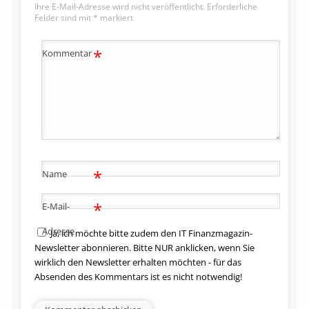
Ihre E-Mail-Adresse wird nicht veröffentlicht.
Erforderliche
Felder sind mit
*
markiert
*
Kommentar
*
Name
*
E-Mail-
Adresse
Ja, ich möchte bitte zudem den IT Finanzmagazin-
Newsletter abonnieren. Bitte NUR anklicken, wenn Sie
wirklich den Newsletter erhalten möchten - für das
Absenden des Kommentars ist es nicht notwendig!