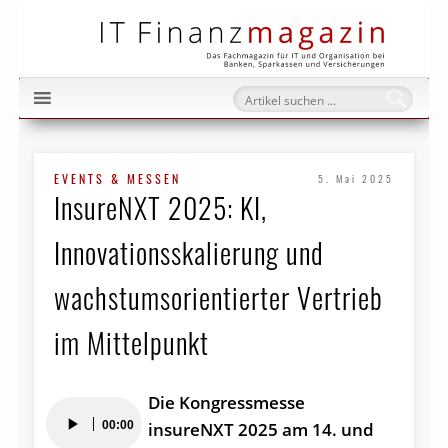
IT Fi
EVENTS & MESSEN
5. Mai 2025
InsureNXT 2025: KI,
Innovationsskalierung und
wachstumsorientierter Vertrieb
im Mittelpunkt
Die Kongressmesse
Audio-
00:00
insureNXT 2025 am 14. und
Player