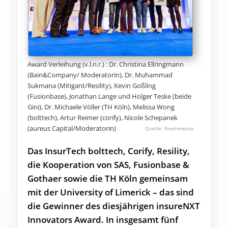
Award Verleihung (v.l.n.r.) : Dr. Christina Ellringmann
(Bain&Company/ Moderatorin), Dr. Muhammad
Sukmana (Mitigant/Resility), Kevin Goßling
(Fusionbase), Jonathan Lange und Holger Teske (beide
Gini), Dr. Michaele Völler (TH Köln), Melissa Wong
(bolttech), Artur Reimer (corify), Nicole Schepanek
(aureus Capital/Moderatorin)
Koelnmesse
Das InsurTech bolttech, Corify, Resility,
die Kooperation von SAS, Fusionbase &
Gothaer sowie die TH Köln gemeinsam
mit der University of Limerick – das sind
die Gewinner des diesjährigen insureNXT
Innovators Award. In insgesamt fünf