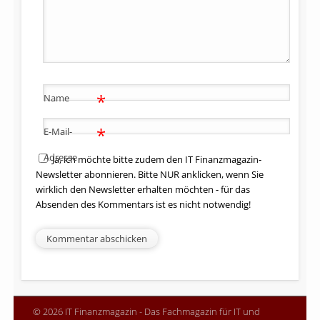
*
Name
*
E-Mail-
Adresse
Ja, ich möchte bitte zudem den IT Finanzmagazin-
Newsletter abonnieren. Bitte NUR anklicken, wenn Sie
wirklich den Newsletter erhalten möchten - für das
Absenden des Kommentars ist es nicht notwendig!
© 2026 IT Finanzmagazin - Das Fachmagazin für IT und