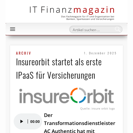
IT Fi
ARCHIV
1. Dezember 2025
Insureorbit startet als erste
IPaaS für Versicherungen
insure orbit logo
Der
Audio-
00:00
Transformationsdienstleister
Player
AC Authentic hat mit