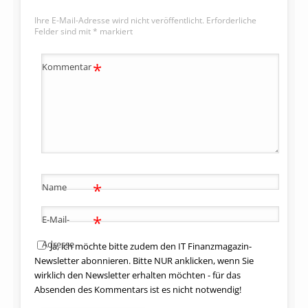
Ihre E-Mail-Adresse wird nicht veröffentlicht.
Erforderliche
Felder sind mit
*
markiert
*
Kommentar
*
Name
*
E-Mail-
Adresse
Ja, ich möchte bitte zudem den IT Finanzmagazin-
Newsletter abonnieren. Bitte NUR anklicken, wenn Sie
wirklich den Newsletter erhalten möchten - für das
Absenden des Kommentars ist es nicht notwendig!