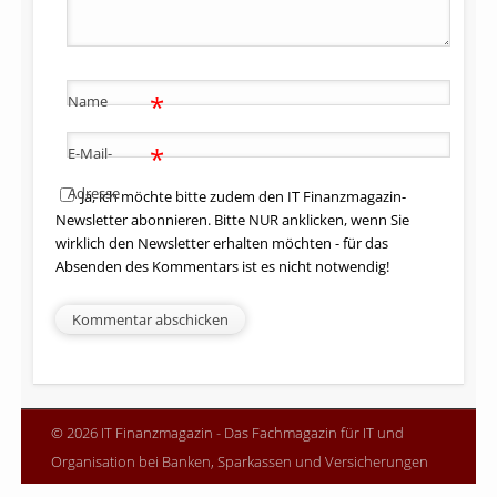
*
Name
*
E-Mail-
Adresse
Ja, ich möchte bitte zudem den IT Finanzmagazin-
Newsletter abonnieren. Bitte NUR anklicken, wenn Sie
wirklich den Newsletter erhalten möchten - für das
Absenden des Kommentars ist es nicht notwendig!
© 2026 IT Finanzmagazin - Das Fachmagazin für IT und
Organisation bei Banken, Sparkassen und Versicherungen