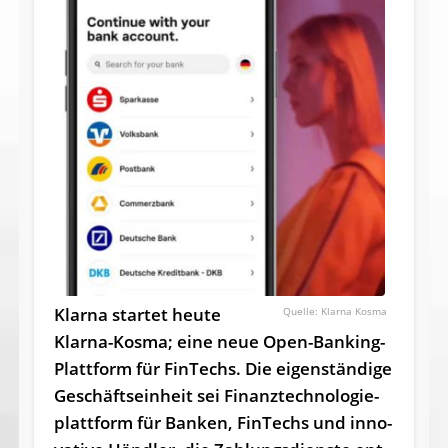
Klarna startet heute
Klarna Kosma
Klarna-Kosma; eine neue Open-Banking-
Plattform für FinTechs. Die ei­gen­stän­di­ge
Ge­schäfts­ein­heit sei Fi­nanz­tech­no­lo­gie­
platt­form für Ban­ken, Fin­Techs und in­no­