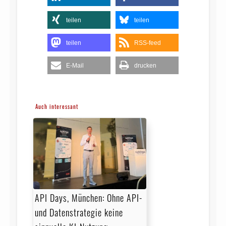
teilen
teilen
teilen
RSS-feed
E-Mail
drucken
Auch interessant
API Days, München: Ohne API-
und Datenstrategie keine