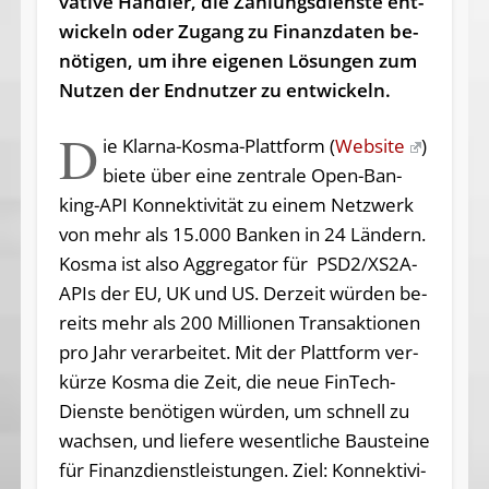
va­ti­ve Händ­ler, die Zah­lungs­diens­te ent­
wi­ckeln oder Zu­gang zu Fi­nanz­da­ten be­
nö­ti­gen, um ih­re ei­ge­nen Lö­sun­gen zum
Nut­zen der End­nut­zer zu entwickeln.
D
ie Klarna-Kosma-Plattform (
Website
)
biete über ei­ne zen­tra­le Open-Ban­
king-API Kon­nek­ti­vi­tät zu ei­nem Netz­werk
von mehr als 15.000 Ban­ken in 24 Län­dern.
Kosma ist al­so Ag­gre­ga­tor für PS­D2/XS2A-
APIs der EU, UK und US. Der­zeit wür­den be­
reits mehr als 200 Mil­lio­nen Trans­ak­tio­nen
pro Jahr ver­ar­bei­tet. Mit der Platt­form ver­
kür­ze Kos­ma die Zeit, die neue Fin­Tech-
Diens­te be­nö­ti­gen wür­den, um schnell zu
wach­sen, und lie­fe­re we­sent­li­che Bau­stei­ne
für Fi­nanz­dienst­leis­tun­gen. Ziel: Kon­nek­ti­vi­