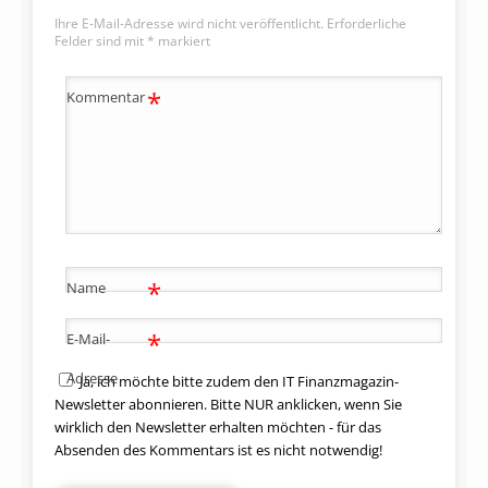
Ihre E-Mail-Adresse wird nicht veröffentlicht.
Erforderliche
Felder sind mit
*
markiert
*
Kommentar
*
Name
*
E-Mail-
Adresse
Ja, ich möchte bitte zudem den IT Finanzmagazin-
Newsletter abonnieren. Bitte NUR anklicken, wenn Sie
wirklich den Newsletter erhalten möchten - für das
Absenden des Kommentars ist es nicht notwendig!