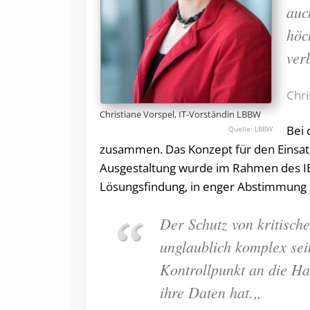
auc
höc
ver
Chri
Christiane Vorspel, IT-Vorständin LBBW
Bei 
LBBW
zusammen.
Das Konzept für den Einsa
Ausgestaltung wurde im Rahmen des I
Lösungsfindung, in enger Abstimmung 
Der Schutz von kritisc
unglaublich komplex sei
Kontrollpunkt an die Han
ihre Daten hat.
„