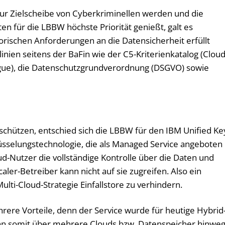
r Zielscheibe von Cyberkriminellen werden und die
ten für die LBBW höchste Priorität genießt, galt es
torischen Anforderungen an die Datensicherheit erfüllt
nien seitens der BaFin wie der C5-Kriterienkatalog (Clou
gue), die Datenschutzgrundverordnung (DSGVO) sowie
schützen, entschied sich die LBBW für den IBM Unified Ke
lüsselungstechnologie, die als Managed Service angeboten
ud-Nutzer die vollständige Kontrolle über die Daten und
ler-Betreiber kann nicht auf sie zugreifen. Also ein
ti-Cloud-Strategie Einfallstore zu verhindern.
ere Vorteile, denn der Service wurde für heutige Hybrid
n somit über mehrere Clouds bzw. Datenspeicher hinwe