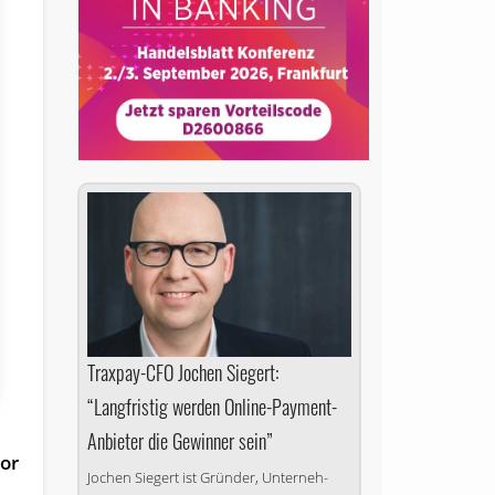
Traxpay-CFO Jochen Siegert:
“Langfristig werden Online-Payment-
Anbieter die Gewinner sein”
tor
Jo­chen Siegert ist Grün­der, Un­ter­neh­