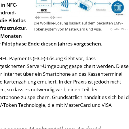
ein NFC-
­droid-
die Pilotlös­
Die Worlline-Lösung basiert auf dem bekanten EMV-
fra­struktur.
Tokensystem von MasterCard und Visa.
World
6 Mo­na­ten
r Pilotphase En­de diesen Jah­res vor­gese­hen.
NFC Payments (HCE)-Lösung sieht vor, dass
r gesicherten Server-Umgebung gespeichert werden. Diese
r Internet über ein Smartphone an das Kassenterminal
e Kartenzahlung emuliert. In der Praxis ist jedoch nicht
n, so dass es notwendig wird, einen Teil der
tphone zu speichern. Grundsätzlich handelt es sich bei d
-Token Technologie, die mit MasterCard und VISA
 gesamte Marktanteil von Android-