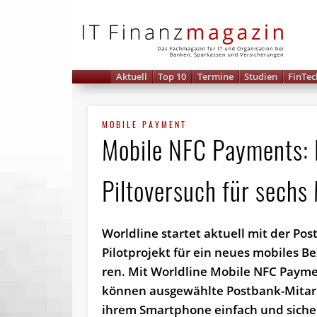
IT 
Aktuell
Top 10
Termine
Studien
FinTec
MOBILE PAYMENT
Mobile NFC Payments: 
Piltoversuch für sechs
Worldline startet aktuell mit der Pos
Pilot­projekt für ein neues mobiles B
ren. Mit Worldline Mobile NFC Payme
können aus­gewählte Postbank-Mit­arb
ihrem Smart­phone einfach und si­che