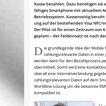
Kasse bezah­len. Dazu benötigen sie 
fähiges Smartphone mit aktuel­lem An
Betriebssys­tem. Kas­sen­seitig beruht 
ung auf der be­stehen­den Visa NFC-In
Der Pilot ist für ei­nen Zeit­raum von 
geplant – der Feld­ein­satz ist nach de
D
ie grundlegende Idee der Mobile 
zahlungsrelevante Daten in eine
werden dann für den Bezahlprozess pe
übermittelt. Somit wird eine kontaktlos
überall eine Internetverbindung gegebe
zahlungsrelevanten Daten auf dem Smar
Worldline-Lösung um die bekannte EMV
kompatibel ist.
Der