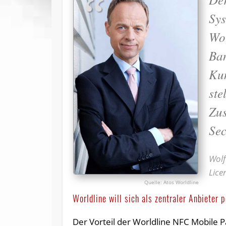
Sys
Wor
Ban
Ku
ste
Zu
Sec
Wolf
Lice
Atos Worldline
Worldline will sich als zentraler Anbieter p
Der Vorteil der Worldline NFC Mobile