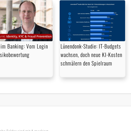
im Banking: Vom Login
Lünendonk-Studie: IT-Budgets
isikobewertung
wachsen, doch neue KI-Kosten
schmälern den Spielraum
iche Felder sind mit
*
markiert