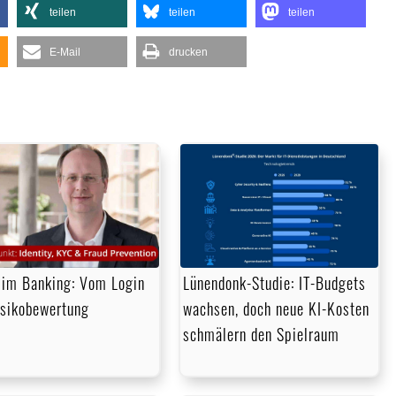
teilen
teilen
teilen
E-Mail
drucken
im Banking: Vom Login
Lünendonk-Studie: IT-Budgets
isikobewertung
wachsen, doch neue KI-Kosten
schmälern den Spielraum