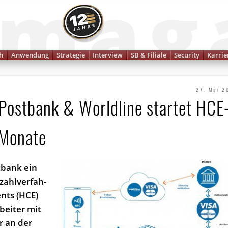
Finanzmagazin
h
Anwendung
Strategie
Interview
SB & Filiale
Security
Karrie
27. Mai 2
Postbank & Worldline startet HCE
 Monate
tbank ein
ezahlverfah­
nts (HCE)
ei­ter mit
r an der