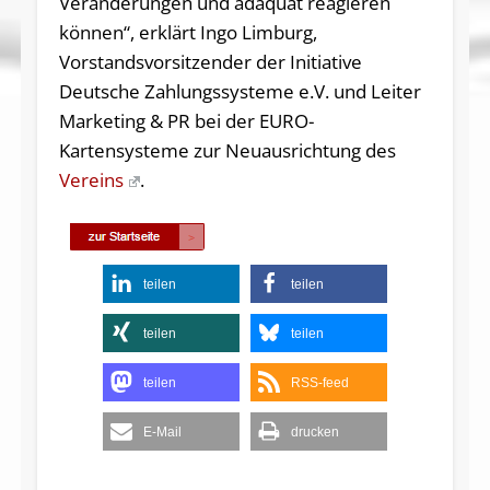
Veränderungen und adäquat reagieren
können“, erklärt Ingo Limburg,
Vorstandsvorsitzender der Initiative
Deutsche Zahlungssysteme e.V. und Leiter
Marketing & PR bei der EURO-
Kartensysteme zur Neuausrichtung des
Vereins
.
teilen
teilen
teilen
teilen
teilen
RSS-feed
E-Mail
drucken