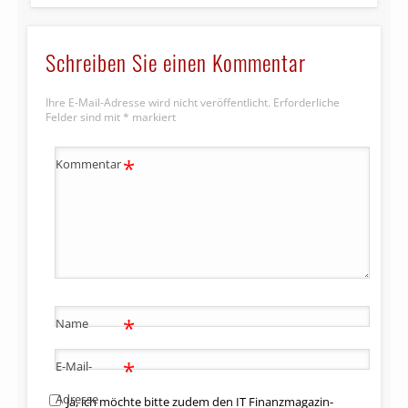
Schreiben Sie einen Kommentar
Ihre E-Mail-Adresse wird nicht veröffentlicht.
Erforderliche
Felder sind mit
*
markiert
*
Kommentar
*
Name
*
E-Mail-
Adresse
Ja, ich möchte bitte zudem den IT Finanzmagazin-