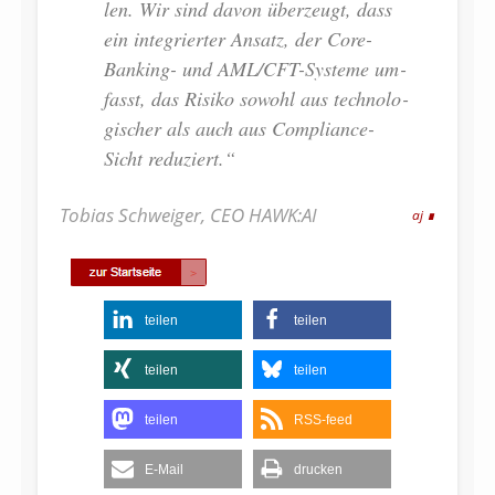
len. Wir sind da­von über­zeugt, dass
ein in­te­grier­ter An­satz, der Co­re-
Ban­king- und AML/CFT-Sys­te­me um­
fasst, das Ri­si­ko so­wohl aus tech­no­lo­
gi­scher als auch aus Com­p­li­an­ce-
Sicht reduziert.“
Tobias Schweiger, CEO HAWK:AI
aj
teilen
teilen
teilen
teilen
teilen
RSS-feed
E-Mail
drucken