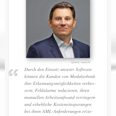
hawk:AI
Durch den Ein­satz un­se­rer Soft­ware
kön­nen die Kun­den von Mo­du­lar­bank
ih­re Er­ken­nungs­mög­lich­kei­ten ver­bes­
sern, Fehl­alar­me re­du­zie­ren, ih­ren
ma­nu­el­len Ar­beits­auf­wand ver­rin­gern
und er­heb­li­che Kos­ten­ein­spa­run­gen
bei ih­ren AML-An­for­de­run­gen er­zie­