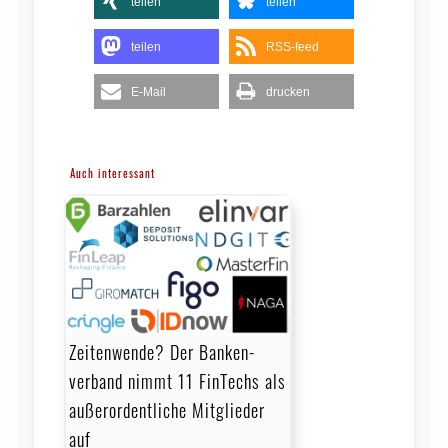
teilen
teilen
teilen
RSS-feed
E-Mail
drucken
Auch interessant
Zeitenwende? Der Banken­
verband nimmt 11 FinTechs als
außerordentliche Mitglieder
auf