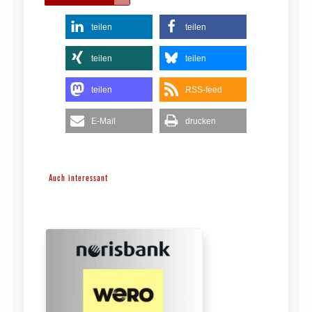
teilen
teilen
teilen
teilen
teilen
RSS-feed
E-Mail
drucken
Auch interessant