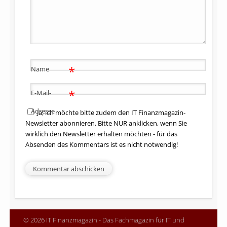
*
Name
*
E-Mail-
Adresse
Ja, ich möchte bitte zudem den IT Finanzmagazin-
Newsletter abonnieren. Bitte NUR anklicken, wenn Sie
wirklich den Newsletter erhalten möchten - für das
Absenden des Kommentars ist es nicht notwendig!
© 2026 IT Finanzmagazin - Das Fachmagazin für IT und