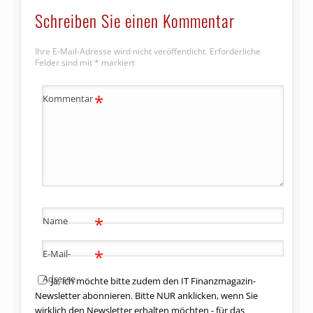
Schreiben Sie einen Kommentar
Ihre E-Mail-Adresse wird nicht veröffentlicht.
Erforderliche
Felder sind mit
*
markiert
*
Kommentar
*
Name
*
E-Mail-
Adresse
Ja, ich möchte bitte zudem den IT Finanzmagazin-
Newsletter abonnieren. Bitte NUR anklicken, wenn Sie
wirklich den Newsletter erhalten möchten - für das