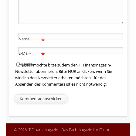
*
Name
*
E-Mail-
Adresse
Ja, ich möchte bitte zudem den IT Finanzmagazin-
Newsletter abonnieren. Bitte NUR anklicken, wenn Sie
wirklich den Newsletter erhalten möchten - für das
Absenden des Kommentars ist es nicht notwendig!
© 2026 IT Finanzmagazin - Das Fachmagazin für IT und