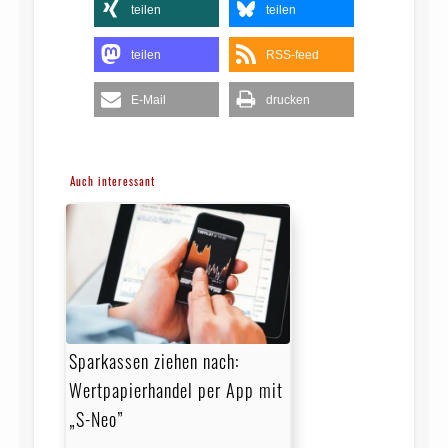
teilen
teilen
teilen
RSS-feed
E-Mail
drucken
Auch interessant
Sparkassen ziehen nach:
Wertpapierhandel per App mit
„S-Neo”