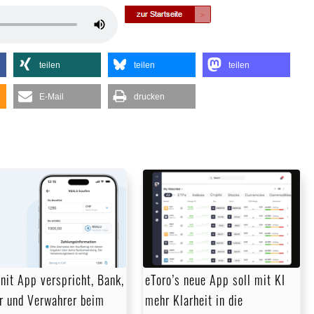
Pfeiltasten
Hoch/Runter
benutzen,
teilen
teilen
teilen
um
die
E-Mail
drucken
Lautstärke
zu
regeln.
nit App verspricht, Bank,
eToro’s neue App soll mit KI
r und Verwahrer beim
mehr Klarheit in die