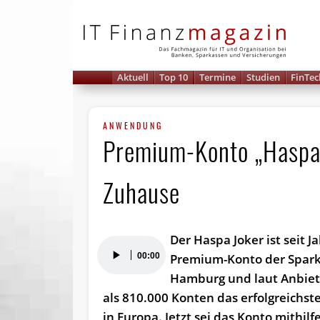
IT 
Aktuell
Top 10
Termine
Studien
FinTec
ANWENDUNG
Premium-Konto „Haspa 
Zuhause
Der Haspa Joker ist seit J
Audio-
00:00
Premium-Konto der Spar
Player
Hamburg und laut Anbiet
als 810.000 Konten das erfolgreichste
in Europa. Jetzt sei das Konto mithilf