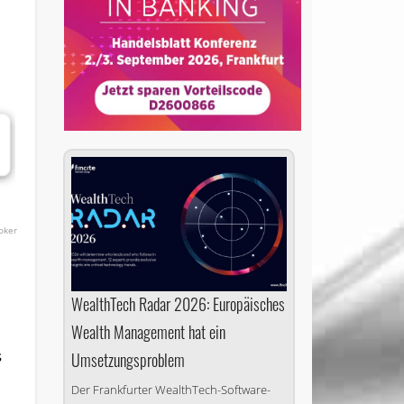
oker
WealthTech Radar 2026: Europäisches
e
Wealth Management hat ein
n
s
Umsetzungsproblem
Der Frankfurter WealthTech-Software-