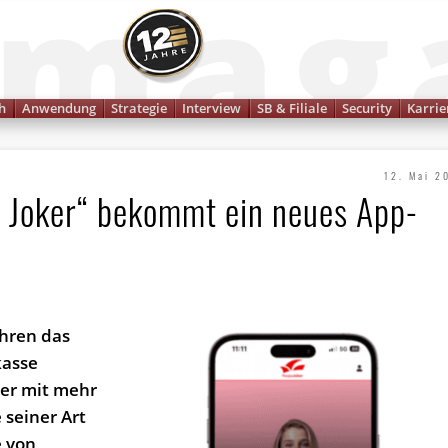
Finanzmagazin
h
Anwendung
Strategie
Interview
SB & Filiale
Security
Karrie
12. Mai 2
Joker“ bekommt ein neues App-
ahren das
kasse
er mit mehr
 seiner Art
e von