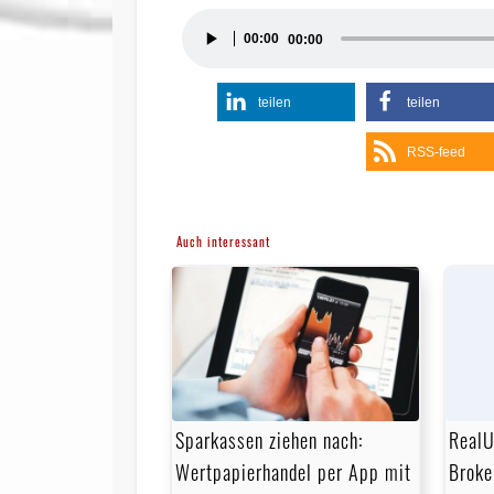
Audio-
00:00
00:00
Player
teilen
teilen
RSS-feed
Auch interessant
Sparkassen ziehen nach:
RealU
Wertpapierhandel per App mit
Broke