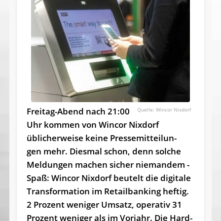
Freit­ag-Abend nach 21:00
Wincor Nixdorf
Uhr kommen von Wincor Nixdorf
üblicherweise kei­ne Pressemit­teilun­
gen mehr. Diesmal schon, denn solche
Meldungen machen sicher niemandem ­
Spaß: Wincor Nixdorf beu­telt die digi­tale
Trans­formati­on im Retail­banking heftig.
2 Prozent we­ni­ger Um­satz, ope­rativ 31
Prozent we­ni­ger als im Vorjahr. Die Hard­