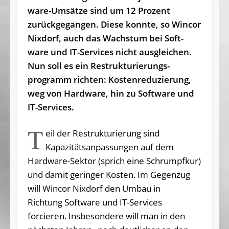
ware-Umsät­ze sind um 12 Prozent
zurückgegan­gen. Die­se konnte, so Wincor
Nixdorf, auch das Wachs­tum bei Soft­
ware und IT-Services nicht aus­glei­chen.
Nun soll es ein Re­strukturierungs­
programm richten: Kosten­re­du­zier­ung,
weg von Hard­ware, hin zu ­Soft­ware und
IT-Services.
T
eil der Restrukturierung sind
Kapazitätsanpassungen auf dem
Hardware-Sektor (sprich eine Schrumpfkur)
und damit geringer Kosten. Im Gegenzug
will Wincor Nixdorf den Umbau in
Richtung Software und IT-Services
forcieren. Insbesondere will man in den