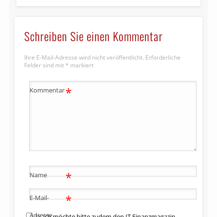
Schreiben Sie einen Kommentar
Ihre E-Mail-Adresse wird nicht veröffentlicht.
Erforderliche
Felder sind mit
*
markiert
*
Kommentar
*
Name
*
E-Mail-
Adresse
Ja, ich möchte bitte zudem den IT Finanzmagazin-