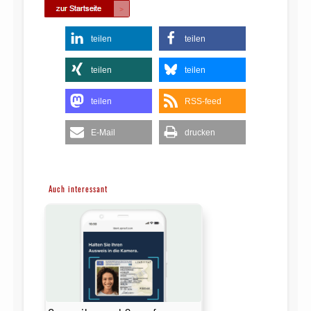
teilen
teilen
teilen
teilen
teilen
RSS-feed
E-Mail
drucken
Auch interessant