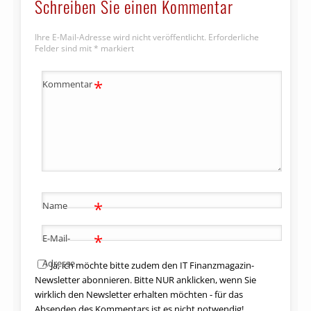
Schreiben Sie einen Kommentar
Ihre E-Mail-Adresse wird nicht veröffentlicht.
Erforderliche
Felder sind mit
*
markiert
*
Kommentar
*
Name
*
E-Mail-
Adresse
Ja, ich möchte bitte zudem den IT Finanzmagazin-
Newsletter abonnieren. Bitte NUR anklicken, wenn Sie
wirklich den Newsletter erhalten möchten - für das
Absenden des Kommentars ist es nicht notwendig!