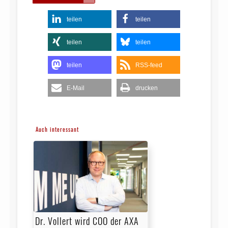
teilen
teilen
teilen
teilen
teilen
RSS-feed
E-Mail
drucken
Auch interessant
Dr. Vollert wird COO der AXA