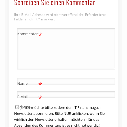
Schreiben Sie einen Kommentar
Ihre E-Mail-Adresse wird nicht veröffentlicht.
Erforderliche
Felder sind mit
*
markiert
*
Kommentar
*
Name
*
E-Mail-
Adresse
Ja, ich möchte bitte zudem den IT Finanzmagazin-
Newsletter abonnieren. Bitte NUR anklicken, wenn Sie
wirklich den Newsletter erhalten möchten - für das
Absenden des Kommentars ist es nicht notwendig!