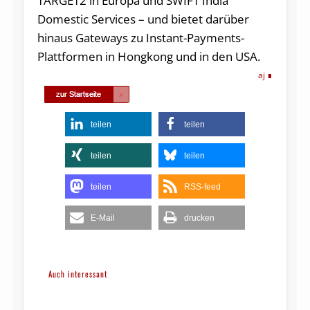
TARGET2 in Europa und SWIFT India
Domestic Services – und bietet darüber
hinaus Gateways zu Instant-Payments-
Plattformen in Hongkong und in den USA.
aj
teilen
teilen
teilen
teilen
teilen
RSS-feed
E-Mail
drucken
Auch interessant