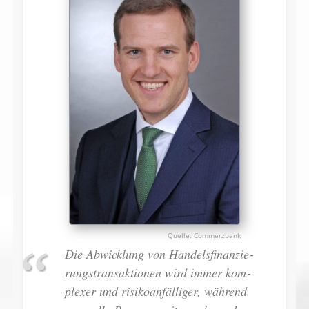
Commerzbank
Die Ab­wick­lung von Han­dels­fi­nan­zie­
rungs­trans­ak­tio­nen wird im­mer kom­
ple­xer und ri­si­ko­an­fäl­li­ger, wäh­rend