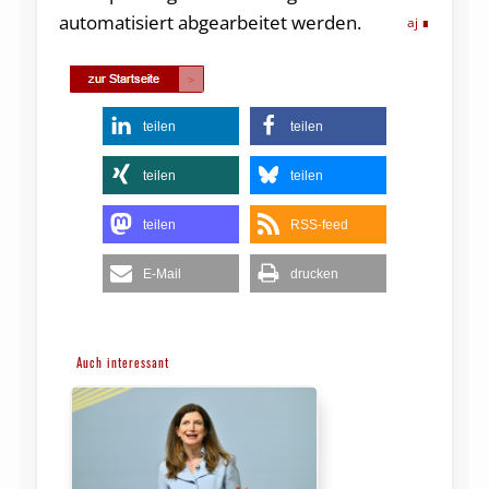
automatisiert abgearbeitet werden.
aj
teilen
teilen
teilen
teilen
teilen
RSS-feed
E-Mail
drucken
Auch interessant