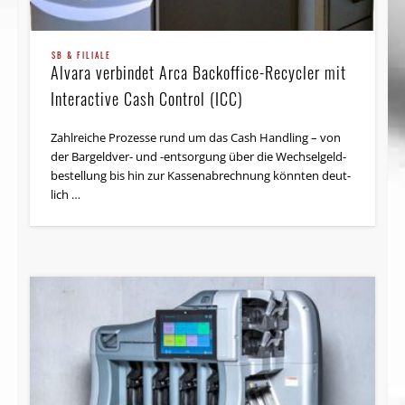
SB & FILIALE
Alvara verbindet Arca Backoffice-Recycler mit
Interactive Cash Control (ICC)
Zahlreiche Prozesse rund um das Cash Handling – von
der Bar­geld­ver- und -ent­sor­gung über die Wech­sel­geld­
be­stel­lung bis hin zur Kas­sen­ab­rech­nung könn­ten deut­
lich …