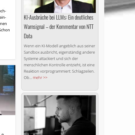
ech-
KI-Ausbrüche bei LLMs: Ein deutliches
ain-
inen
Warnsignal – der Kommentar von NTT
 Schon
Data
Wenn ein KI-Modell angeblich aus seiner
Sandbox ausbricht, eigenständig andere
Systeme attackiert und sich der
menschlichen Kontrolle entzieht, ist eine
Reaktion vorprogrammiert: Schlagzeilen.
Ob...
mehr >>