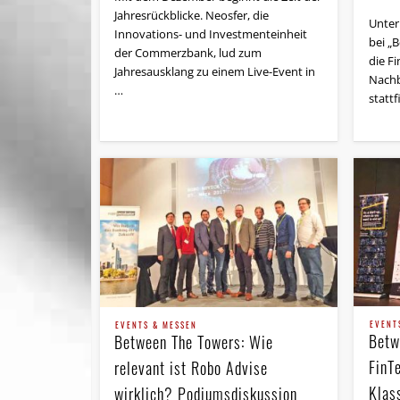
Jahresrückblicke. Neosfer, die
Unter
Innovations- und Investmenteinheit
bei „
der Commerzbank, lud zum
die F
Jahresausklang zu einem Live-Event in
Nachb
…
statt
EVENT
EVENTS & MESSEN
Betw
Between The Towers: Wie
FinT
relevant ist Robo Advise
Klas
wirklich? Podiumsdiskussion