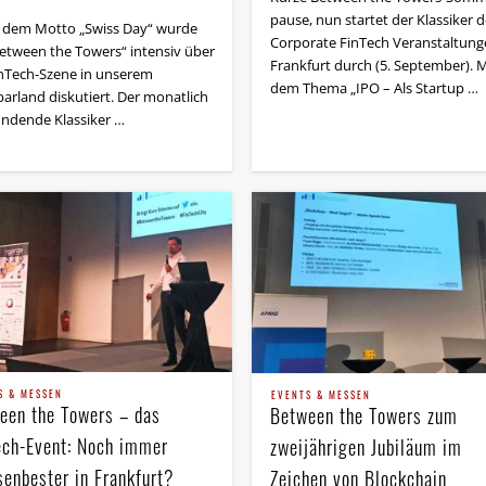
pause, nun startet der Klassiker d
 dem Motto „Swiss Day“ wurde
Corporate FinTech Veranstaltung
Between the Towers“ intensiv über
Frankfurt durch (5. September). M
inTech-Szene in unserem
dem Thema „IPO – Als Startup …
arland diskutiert. Der monatlich
findende Klassiker …
S & MESSEN
EVENTS & MESSEN
een the Towers – das
Between the Towers zum
ech-Event: Noch immer
zweijährigen Jubiläum im
senbester in Frankfurt?
Zeichen von Blockchain