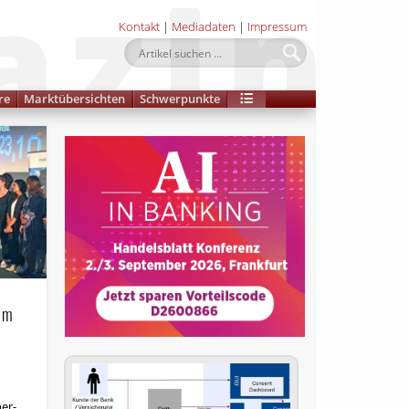
Kontakt
|
Mediadaten
|
Impressum
re
Marktübersichten
Schwerpunkte
im
er­