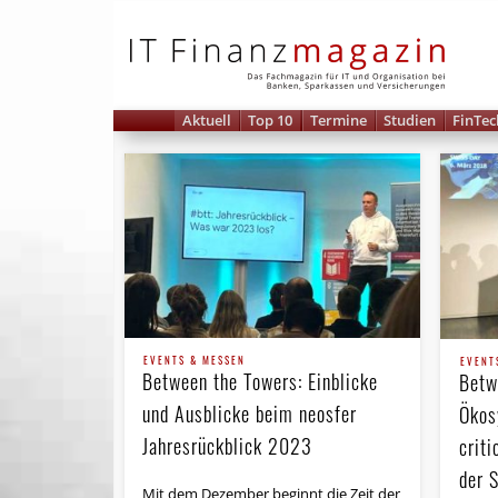
IT 
Aktuell
Top 10
Termine
Studien
FinTec
EVENTS & MESSEN
EVENT
Between the Towers: Einblicke
Betw
und Ausblicke beim neosfer
Ökos
Jahresrückblick 2023
criti
der 
Mit dem Dezember beginnt die Zeit der