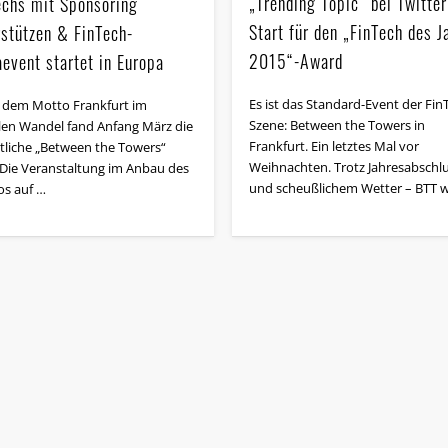
„Trending Topic“ bei Twitte
echs mit Sponsoring
Start für den „FinTech des J
rstützen & FinTech-
2015“-Award
event startet in Europa
Es ist das Standard-Event der Fin
 dem Motto Frankfurt im
Szene: Between the Towers in
alen Wandel fand Anfang März die
Frankfurt. Ein letztes Mal vor
liche „Between the Towers“
Weihnachten. Trotz Jahresabschl
. Die Veranstaltung im Anbau des
und scheußlichem Wetter – BTT 
os auf …