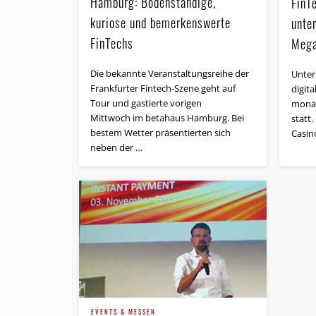
Hamburg: Bodenständige,
FinT
kuriose und bemerkenswerte
unte
FinTechs
Mega
Die bekannte Veranstaltungsreihe der
Unter
Frankfurter Fintech-Szene geht auf
digit
Tour und gastierte vorigen
monat
Mittwoch im betahaus Hamburg. Bei
statt
bestem Wetter präsentierten sich
Casin
neben der …
EVENTS & MESSEN