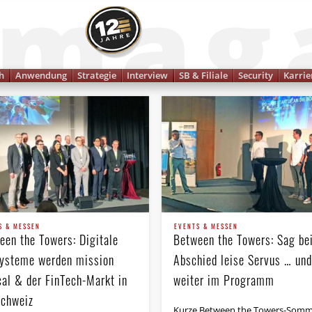
Finanzmagazin
h
Anwendung
Strategie
Interview
SB & Filiale
Security
Karrie
S & MESSEN
EVENTS & MESSEN
een the Towers: Digitale
Between the Towers: Sag be
ysteme werden mission
Abschied leise Servus … und
cal & der FinTech-Markt in
weiter im Programm
Schweiz
Kurze Between the Towers-Somm