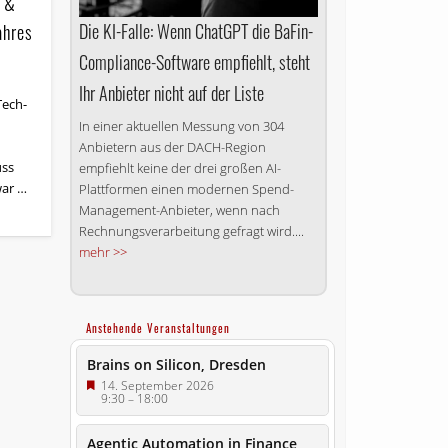
r &
Die KI-Falle: Wenn ChatGPT die BaFin-
ahres
Compliance-Software empfiehlt, steht
Ihr Anbieter nicht auf der Liste
Tech-
In einer aktuellen Messung von 304
Anbietern aus der DACH-Region
uss
empfiehlt keine der drei großen AI-
war …
Plattformen einen modernen Spend-
Management-Anbieter, wenn nach
Rechnungsverarbeitung gefragt wird....
mehr >>
Anstehende Veranstaltungen
Brains on Silicon, Dresden
14. September 2026
9:30
–
18:00
Agentic Automation in Finance